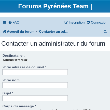
Forums Pyrénées Team |
FAQ
Inscription
Connexion
R
Accueil du forum
Contacter un administrateur du forum
e
Contacter un administrateur du forum
c
h
Destinataire :
Administrateur
e
Votre adresse de courriel :
r
c
Votre nom :
h
e
Sujet :
r
Corps du message :