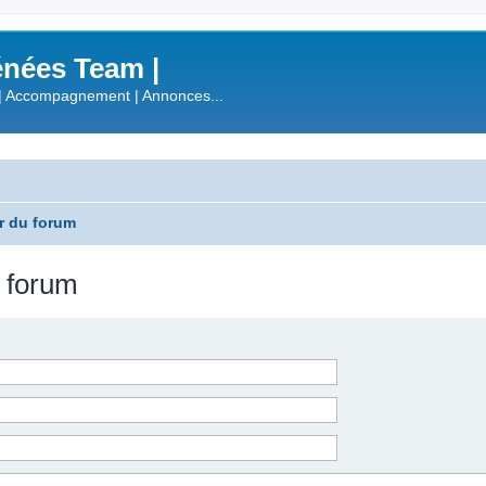
nées Team |
| Accompagnement | Annonces...
r du forum
u forum