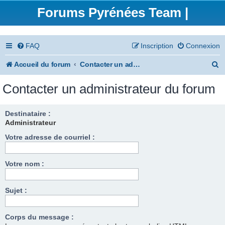
Forums Pyrénées Team |
FAQ
Inscription
Connexion
R
Accueil du forum
Contacter un administrateur du forum
e
Contacter un administrateur du forum
c
h
Destinataire :
Administrateur
e
Votre adresse de courriel :
r
c
Votre nom :
h
e
Sujet :
r
Corps du message :