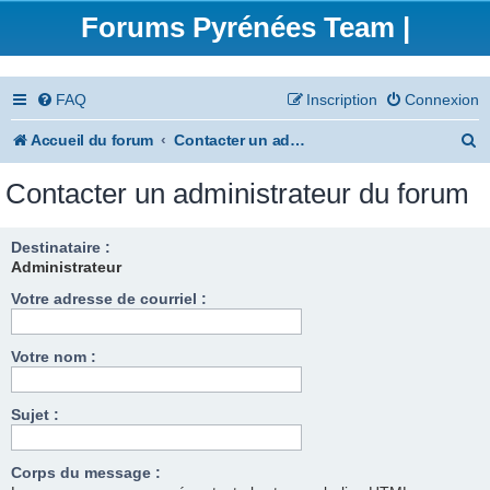
Forums Pyrénées Team |
FAQ
Inscription
Connexion
R
Accueil du forum
Contacter un administrateur du forum
e
Contacter un administrateur du forum
c
h
Destinataire :
Administrateur
e
Votre adresse de courriel :
r
c
Votre nom :
h
e
Sujet :
r
Corps du message :