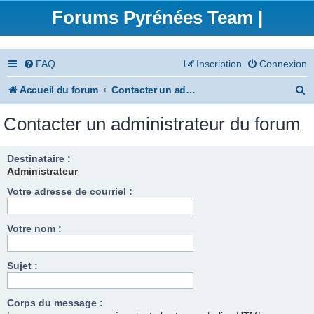
Forums Pyrénées Team |
FAQ
Inscription
Connexion
R
Accueil du forum
Contacter un administrateur du forum
e
Contacter un administrateur du forum
c
h
Destinataire :
Administrateur
e
Votre adresse de courriel :
r
c
Votre nom :
h
e
Sujet :
r
Corps du message :