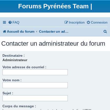
Forums Pyrénées Team |
FAQ
Inscription
Connexion
R
Accueil du forum
Contacter un administrateur du forum
e
Contacter un administrateur du forum
c
h
Destinataire :
Administrateur
e
Votre adresse de courriel :
r
c
Votre nom :
h
e
Sujet :
r
Corps du message :