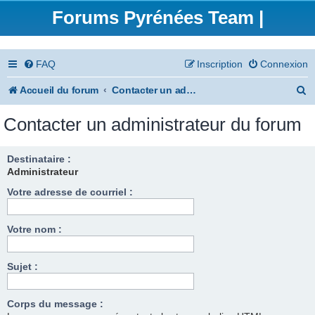
Forums Pyrénées Team |
FAQ
Inscription
Connexion
R
Accueil du forum
Contacter un administrateur du forum
e
Contacter un administrateur du forum
c
h
Destinataire :
Administrateur
e
Votre adresse de courriel :
r
c
Votre nom :
h
e
Sujet :
r
Corps du message :