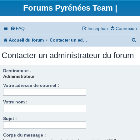
Forums Pyrénées Team |
FAQ
Inscription
Connexion
R
Accueil du forum
Contacter un administrateur du forum
e
Contacter un administrateur du forum
c
h
Destinataire :
Administrateur
e
Votre adresse de courriel :
r
c
Votre nom :
h
e
Sujet :
r
Corps du message :