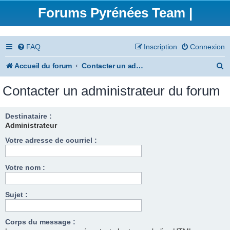
Forums Pyrénées Team |
FAQ
Inscription
Connexion
R
Accueil du forum
Contacter un administrateur du forum
e
Contacter un administrateur du forum
c
h
Destinataire :
Administrateur
e
Votre adresse de courriel :
r
c
Votre nom :
h
e
Sujet :
r
Corps du message :