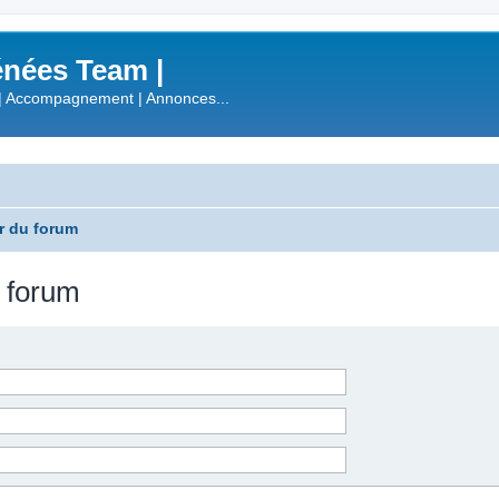
nées Team |
| Accompagnement | Annonces...
r du forum
u forum