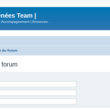
nées Team |
| Accompagnement | Annonces...
r du forum
u forum