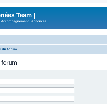
nées Team |
| Accompagnement | Annonces...
r du forum
u forum