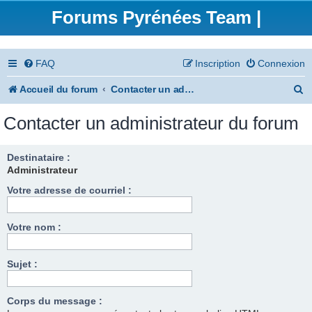
Forums Pyrénées Team |
FAQ
Inscription
Connexion
R
Accueil du forum
Contacter un administrateur du forum
e
Contacter un administrateur du forum
c
h
Destinataire :
Administrateur
e
Votre adresse de courriel :
r
c
Votre nom :
h
e
Sujet :
r
Corps du message :