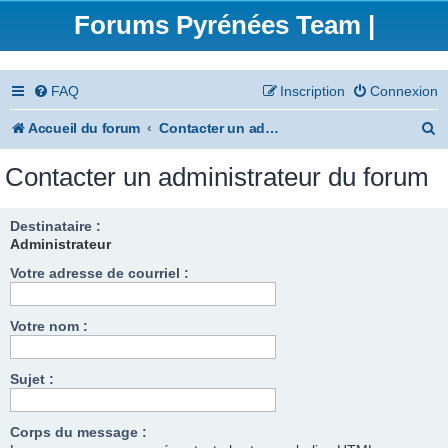
Forums Pyrénées Team |
FAQ
Inscription
Connexion
R
Accueil du forum
Contacter un administrateur du forum
e
Contacter un administrateur du forum
c
h
Destinataire :
Administrateur
e
Votre adresse de courriel :
r
c
Votre nom :
h
e
Sujet :
r
Corps du message :