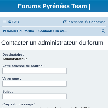
Forums Pyrénées Team |
FAQ
Inscription
Connexion
R
Accueil du forum
Contacter un administrateur du forum
e
Contacter un administrateur du forum
c
h
Destinataire :
Administrateur
e
Votre adresse de courriel :
r
c
Votre nom :
h
e
Sujet :
r
Corps du message :