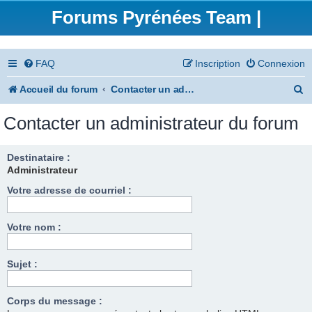
Forums Pyrénées Team |
FAQ
Inscription
Connexion
R
Accueil du forum
Contacter un administrateur du forum
e
Contacter un administrateur du forum
c
h
Destinataire :
Administrateur
e
Votre adresse de courriel :
r
c
Votre nom :
h
e
Sujet :
r
Corps du message :