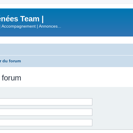
nées Team |
| Accompagnement | Annonces...
r du forum
u forum