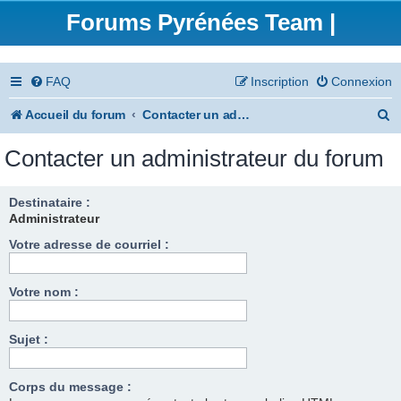
Forums Pyrénées Team |
FAQ
Inscription
Connexion
R
Accueil du forum
Contacter un administrateur du forum
e
Contacter un administrateur du forum
c
h
Destinataire :
Administrateur
e
Votre adresse de courriel :
r
c
Votre nom :
h
e
Sujet :
r
Corps du message :