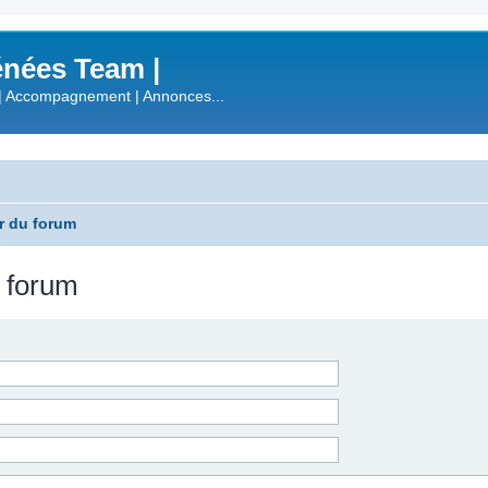
nées Team |
| Accompagnement | Annonces...
r du forum
u forum