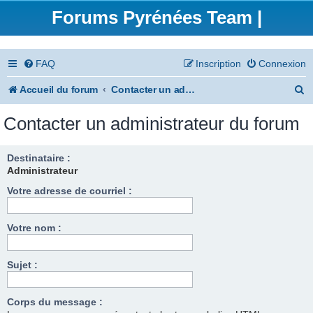
Forums Pyrénées Team |
FAQ
Inscription
Connexion
R
Accueil du forum
Contacter un administrateur du forum
e
Contacter un administrateur du forum
c
h
Destinataire :
Administrateur
e
Votre adresse de courriel :
r
c
Votre nom :
h
e
Sujet :
r
Corps du message :