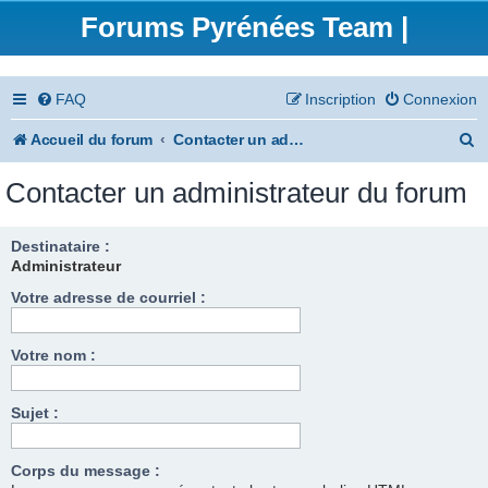
Forums Pyrénées Team |
FAQ
Inscription
Connexion
R
Accueil du forum
Contacter un administrateur du forum
e
Contacter un administrateur du forum
c
h
Destinataire :
Administrateur
e
Votre adresse de courriel :
r
c
Votre nom :
h
e
Sujet :
r
Corps du message :