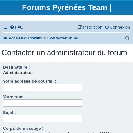
Forums Pyrénées Team |
FAQ
Inscription
Connexion
R
Accueil du forum
Contacter un administrateur du forum
e
Contacter un administrateur du forum
c
h
Destinataire :
Administrateur
e
Votre adresse de courriel :
r
c
Votre nom :
h
e
Sujet :
r
Corps du message :