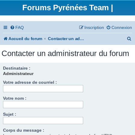
Forums Pyrénées Team |
FAQ
Inscription
Connexion
R
Accueil du forum
Contacter un administrateur du forum
e
Contacter un administrateur du forum
c
h
Destinataire :
Administrateur
e
Votre adresse de courriel :
r
c
Votre nom :
h
e
Sujet :
r
Corps du message :