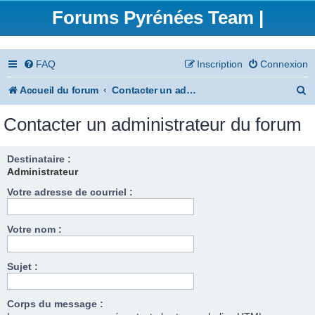
Forums Pyrénées Team |
FAQ
Inscription
Connexion
R
Accueil du forum
Contacter un administrateur du forum
e
Contacter un administrateur du forum
c
h
Destinataire :
Administrateur
e
Votre adresse de courriel :
r
c
Votre nom :
h
e
Sujet :
r
Corps du message :