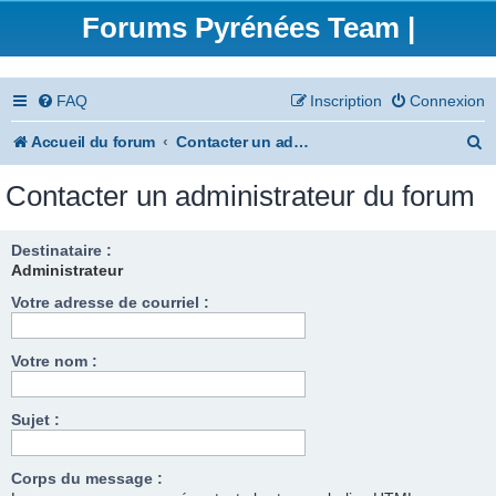
Forums Pyrénées Team |
FAQ
Inscription
Connexion
R
Accueil du forum
Contacter un administrateur du forum
e
Contacter un administrateur du forum
c
h
Destinataire :
Administrateur
e
Votre adresse de courriel :
r
c
Votre nom :
h
e
Sujet :
r
Corps du message :