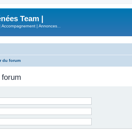
nées Team |
| Accompagnement | Annonces...
r du forum
u forum