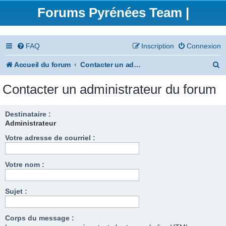
Forums Pyrénées Team |
FAQ
Inscription
Connexion
R
Accueil du forum
Contacter un administrateur du forum
e
Contacter un administrateur du forum
c
h
Destinataire :
Administrateur
e
Votre adresse de courriel :
r
c
Votre nom :
h
e
Sujet :
r
Corps du message :