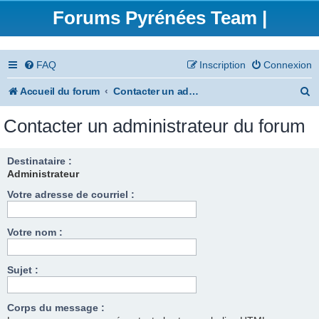
Forums Pyrénées Team |
FAQ
Inscription
Connexion
R
Accueil du forum
Contacter un administrateur du forum
e
Contacter un administrateur du forum
c
h
Destinataire :
Administrateur
e
Votre adresse de courriel :
r
c
Votre nom :
h
e
Sujet :
r
Corps du message :