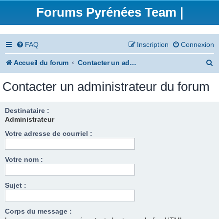
Forums Pyrénées Team |
FAQ
Inscription
Connexion
R
Accueil du forum
Contacter un administrateur du forum
e
Contacter un administrateur du forum
c
h
Destinataire :
Administrateur
e
Votre adresse de courriel :
r
c
Votre nom :
h
e
Sujet :
r
Corps du message :