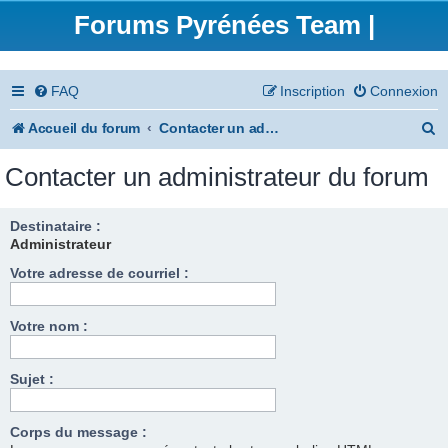
Forums Pyrénées Team |
FAQ
Inscription
Connexion
R
Accueil du forum
Contacter un administrateur du forum
e
Contacter un administrateur du forum
c
h
Destinataire :
Administrateur
e
Votre adresse de courriel :
r
c
Votre nom :
h
e
Sujet :
r
Corps du message :