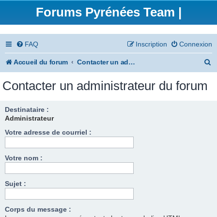
Forums Pyrénées Team |
FAQ
Inscription
Connexion
R
Accueil du forum
Contacter un administrateur du forum
e
Contacter un administrateur du forum
c
h
Destinataire :
Administrateur
e
Votre adresse de courriel :
r
c
Votre nom :
h
e
Sujet :
r
Corps du message :