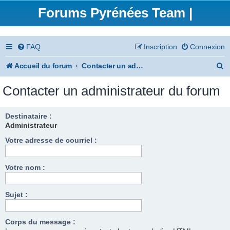
Forums Pyrénées Team |
FAQ
Inscription
Connexion
R
Accueil du forum
Contacter un administrateur du forum
e
Contacter un administrateur du forum
c
h
Destinataire :
Administrateur
e
Votre adresse de courriel :
r
c
Votre nom :
h
e
Sujet :
r
Corps du message :