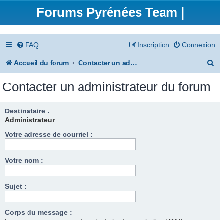
Forums Pyrénées Team |
FAQ
Inscription
Connexion
R
Accueil du forum
Contacter un administrateur du forum
e
Contacter un administrateur du forum
c
h
Destinataire :
Administrateur
e
Votre adresse de courriel :
r
c
Votre nom :
h
e
Sujet :
r
Corps du message :