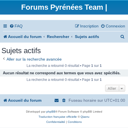
Forums Pyrénées Team |
FAQ
Inscription
Connexion
R
Accueil du forum
Rechercher
Sujets actifs
e
Sujets actifs
c
Aller sur la recherche avancée
h
La recherche a retourné 0 résultat • Page
1
sur
1
e
Aucun résultat ne correspond aux termes que vous avez spécifiés.
La recherche a retourné 0 résultat • Page
1
sur
1
r
Aller
c
h
Accueil du forum
Fuseau horaire sur
UTC+01:00
e
Développé par
phpBB
® Forum Software © phpBB Limited
r
Traduction française officielle
©
Qiaeru
Confidentialité
|
Conditions