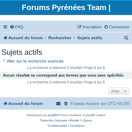
Forums Pyrénées Team |
FAQ
Inscription
Connexion
R
Accueil du forum
Rechercher
Sujets actifs
e
Sujets actifs
c
Aller sur la recherche avancée
h
La recherche a retourné 0 résultat • Page
1
sur
1
e
Aucun résultat ne correspond aux termes que vous avez spécifiés.
La recherche a retourné 0 résultat • Page
1
sur
1
r
Aller
c
h
Accueil du forum
Fuseau horaire sur
UTC+01:00
e
Développé par
phpBB
® Forum Software © phpBB Limited
r
Traduction française officielle
©
Qiaeru
Confidentialité
|
Conditions