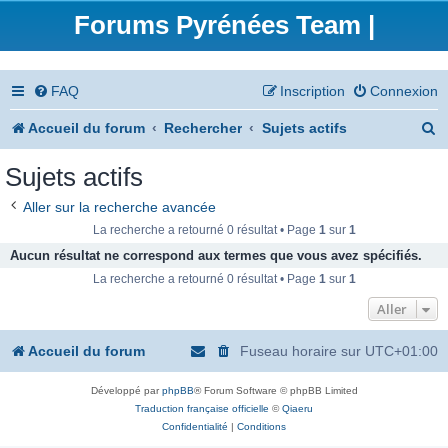
Forums Pyrénées Team |
FAQ
Inscription
Connexion
R
Accueil du forum
Rechercher
Sujets actifs
e
Sujets actifs
c
Aller sur la recherche avancée
h
La recherche a retourné 0 résultat • Page
1
sur
1
e
Aucun résultat ne correspond aux termes que vous avez spécifiés.
La recherche a retourné 0 résultat • Page
1
sur
1
r
Aller
c
h
Accueil du forum
Fuseau horaire sur
UTC+01:00
e
Développé par
phpBB
® Forum Software © phpBB Limited
r
Traduction française officielle
©
Qiaeru
Confidentialité
|
Conditions