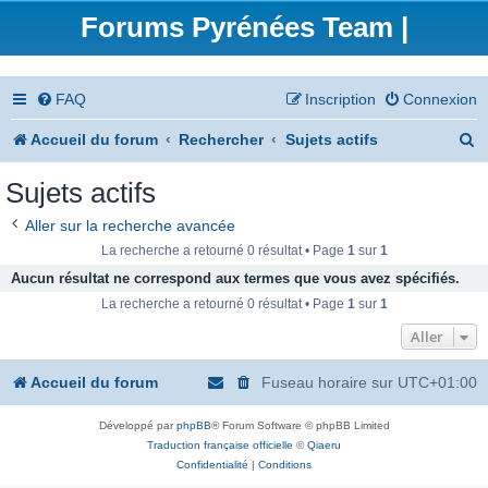
Forums Pyrénées Team |
FAQ
Inscription
Connexion
R
Accueil du forum
Rechercher
Sujets actifs
e
Sujets actifs
c
Aller sur la recherche avancée
h
La recherche a retourné 0 résultat • Page
1
sur
1
e
Aucun résultat ne correspond aux termes que vous avez spécifiés.
La recherche a retourné 0 résultat • Page
1
sur
1
r
Aller
c
h
Accueil du forum
Fuseau horaire sur
UTC+01:00
e
Développé par
phpBB
® Forum Software © phpBB Limited
r
Traduction française officielle
©
Qiaeru
Confidentialité
|
Conditions