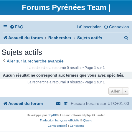
Forums Pyrénées Team |
FAQ
Inscription
Connexion
R
Accueil du forum
Rechercher
Sujets actifs
e
Sujets actifs
c
Aller sur la recherche avancée
h
La recherche a retourné 0 résultat • Page
1
sur
1
e
Aucun résultat ne correspond aux termes que vous avez spécifiés.
La recherche a retourné 0 résultat • Page
1
sur
1
r
Aller
c
h
Accueil du forum
Fuseau horaire sur
UTC+01:00
e
Développé par
phpBB
® Forum Software © phpBB Limited
r
Traduction française officielle
©
Qiaeru
Confidentialité
|
Conditions