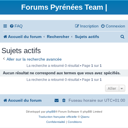
Forums Pyrénées Team |
FAQ
Inscription
Connexion
R
Accueil du forum
Rechercher
Sujets actifs
e
Sujets actifs
c
Aller sur la recherche avancée
h
La recherche a retourné 0 résultat • Page
1
sur
1
e
Aucun résultat ne correspond aux termes que vous avez spécifiés.
La recherche a retourné 0 résultat • Page
1
sur
1
r
Aller
c
h
Accueil du forum
Fuseau horaire sur
UTC+01:00
e
Développé par
phpBB
® Forum Software © phpBB Limited
r
Traduction française officielle
©
Qiaeru
Confidentialité
|
Conditions