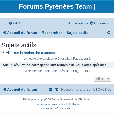
Forums Pyrénées Team |
FAQ
Inscription
Connexion
R
Accueil du forum
Rechercher
Sujets actifs
e
Sujets actifs
c
Aller sur la recherche avancée
h
La recherche a retourné 0 résultat • Page
1
sur
1
e
Aucun résultat ne correspond aux termes que vous avez spécifiés.
La recherche a retourné 0 résultat • Page
1
sur
1
r
Aller
c
h
Accueil du forum
Fuseau horaire sur
UTC+01:00
e
Développé par
phpBB
® Forum Software © phpBB Limited
r
Traduction française officielle
©
Qiaeru
Confidentialité
|
Conditions