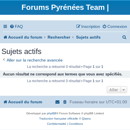
Forums Pyrénées Team |
FAQ
Inscription
Connexion
R
Accueil du forum
Rechercher
Sujets actifs
e
Sujets actifs
c
Aller sur la recherche avancée
h
La recherche a retourné 0 résultat • Page
1
sur
1
e
Aucun résultat ne correspond aux termes que vous avez spécifiés.
La recherche a retourné 0 résultat • Page
1
sur
1
r
Aller
c
h
Accueil du forum
Fuseau horaire sur
UTC+01:00
e
Développé par
phpBB
® Forum Software © phpBB Limited
r
Traduction française officielle
©
Qiaeru
Confidentialité
|
Conditions