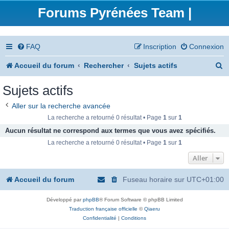
Forums Pyrénées Team |
FAQ
Inscription
Connexion
R
Accueil du forum
Rechercher
Sujets actifs
e
Sujets actifs
c
Aller sur la recherche avancée
h
La recherche a retourné 0 résultat • Page
1
sur
1
e
Aucun résultat ne correspond aux termes que vous avez spécifiés.
La recherche a retourné 0 résultat • Page
1
sur
1
r
Aller
c
h
Accueil du forum
Fuseau horaire sur
UTC+01:00
e
Développé par
phpBB
® Forum Software © phpBB Limited
r
Traduction française officielle
©
Qiaeru
Confidentialité
|
Conditions