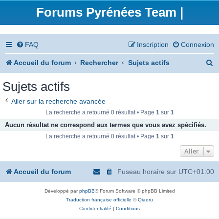
Forums Pyrénées Team |
FAQ
Inscription
Connexion
R
Accueil du forum
Rechercher
Sujets actifs
e
Sujets actifs
c
Aller sur la recherche avancée
h
La recherche a retourné 0 résultat • Page
1
sur
1
e
Aucun résultat ne correspond aux termes que vous avez spécifiés.
La recherche a retourné 0 résultat • Page
1
sur
1
r
Aller
c
h
Accueil du forum
Fuseau horaire sur
UTC+01:00
e
Développé par
phpBB
® Forum Software © phpBB Limited
r
Traduction française officielle
©
Qiaeru
Confidentialité
|
Conditions