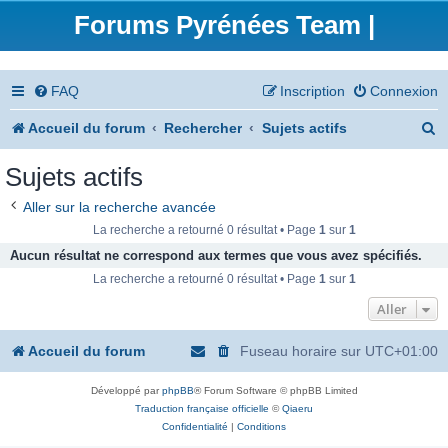
Forums Pyrénées Team |
FAQ
Inscription
Connexion
R
Accueil du forum
Rechercher
Sujets actifs
e
Sujets actifs
c
Aller sur la recherche avancée
h
La recherche a retourné 0 résultat • Page
1
sur
1
e
Aucun résultat ne correspond aux termes que vous avez spécifiés.
La recherche a retourné 0 résultat • Page
1
sur
1
r
Aller
c
h
Accueil du forum
Fuseau horaire sur
UTC+01:00
e
Développé par
phpBB
® Forum Software © phpBB Limited
r
Traduction française officielle
©
Qiaeru
Confidentialité
|
Conditions