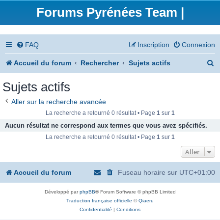
Forums Pyrénées Team |
FAQ
Inscription
Connexion
R
Accueil du forum
Rechercher
Sujets actifs
e
Sujets actifs
c
Aller sur la recherche avancée
h
La recherche a retourné 0 résultat • Page
1
sur
1
e
Aucun résultat ne correspond aux termes que vous avez spécifiés.
La recherche a retourné 0 résultat • Page
1
sur
1
r
Aller
c
h
Accueil du forum
Fuseau horaire sur
UTC+01:00
e
Développé par
phpBB
® Forum Software © phpBB Limited
r
Traduction française officielle
©
Qiaeru
Confidentialité
|
Conditions