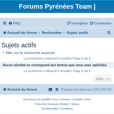
Forums Pyrénées Team |
FAQ
Inscription
Connexion
R
Accueil du forum
Rechercher
Sujets actifs
e
Sujets actifs
c
Aller sur la recherche avancée
h
La recherche a retourné 0 résultat • Page
1
sur
1
e
Aucun résultat ne correspond aux termes que vous avez spécifiés.
La recherche a retourné 0 résultat • Page
1
sur
1
r
Aller
c
h
Accueil du forum
Fuseau horaire sur
UTC+01:00
e
Développé par
phpBB
® Forum Software © phpBB Limited
r
Traduction française officielle
©
Qiaeru
Confidentialité
|
Conditions