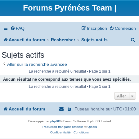
Forums Pyrénées Team |
FAQ
Inscription
Connexion
R
Accueil du forum
Rechercher
Sujets actifs
e
Sujets actifs
c
Aller sur la recherche avancée
h
La recherche a retourné 0 résultat • Page
1
sur
1
e
Aucun résultat ne correspond aux termes que vous avez spécifiés.
La recherche a retourné 0 résultat • Page
1
sur
1
r
Aller
c
h
Accueil du forum
Fuseau horaire sur
UTC+01:00
e
Développé par
phpBB
® Forum Software © phpBB Limited
r
Traduction française officielle
©
Qiaeru
Confidentialité
|
Conditions