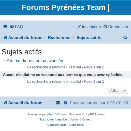
Forums Pyrénées Team |
FAQ
Inscription
Connexion
R
Accueil du forum
Rechercher
Sujets actifs
e
Sujets actifs
c
Aller sur la recherche avancée
h
La recherche a retourné 0 résultat • Page
1
sur
1
e
Aucun résultat ne correspond aux termes que vous avez spécifiés.
La recherche a retourné 0 résultat • Page
1
sur
1
r
Aller
c
h
Accueil du forum
Fuseau horaire sur
UTC+01:00
e
Développé par
phpBB
® Forum Software © phpBB Limited
r
Traduction française officielle
©
Qiaeru
Confidentialité
|
Conditions