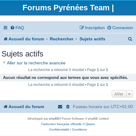
Forums Pyrénées Team |
FAQ
Inscription
Connexion
R
Accueil du forum
Rechercher
Sujets actifs
e
Sujets actifs
c
Aller sur la recherche avancée
h
La recherche a retourné 0 résultat • Page
1
sur
1
e
Aucun résultat ne correspond aux termes que vous avez spécifiés.
La recherche a retourné 0 résultat • Page
1
sur
1
r
Aller
c
h
Accueil du forum
Fuseau horaire sur
UTC+01:00
e
Développé par
phpBB
® Forum Software © phpBB Limited
r
Traduction française officielle
©
Qiaeru
Confidentialité
|
Conditions