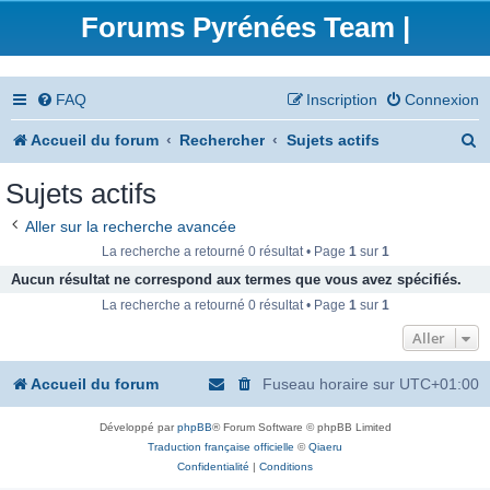
Forums Pyrénées Team |
FAQ
Inscription
Connexion
R
Accueil du forum
Rechercher
Sujets actifs
e
Sujets actifs
c
Aller sur la recherche avancée
h
La recherche a retourné 0 résultat • Page
1
sur
1
e
Aucun résultat ne correspond aux termes que vous avez spécifiés.
La recherche a retourné 0 résultat • Page
1
sur
1
r
Aller
c
h
Accueil du forum
Fuseau horaire sur
UTC+01:00
e
Développé par
phpBB
® Forum Software © phpBB Limited
r
Traduction française officielle
©
Qiaeru
Confidentialité
|
Conditions